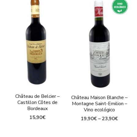
tiene
tiene
múltiples
múltiples
variantes.
variantes.
Las
Las
opciones
opciones
se
se
pueden
pueden
elegir
elegir
en
en
la
la
página
Château de Belcier –
Château Maison Blanche –
página
Castillon Côtes de
Montagne Saint-Emilion –
de
Bordeaux
de
Vino ecológico
producto
15,90
€
producto
19,90
€
–
23,90
€
Este
Este