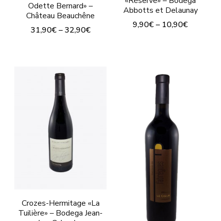
«Réserve» – Bodega
Odette Bernard» –
producto
Abbotts et Delaunay
Château Beauchêne
9,90
€
–
10,90
€
31,90
€
–
32,90
€
Este
Este
producto
producto
tiene
tiene
múltiples
múltiples
variantes.
variantes.
Las
Las
opciones
opciones
se
se
pueden
pueden
elegir
elegir
en
en
Crozes-Hermitage «La
la
Tuilière» – Bodega Jean-
la