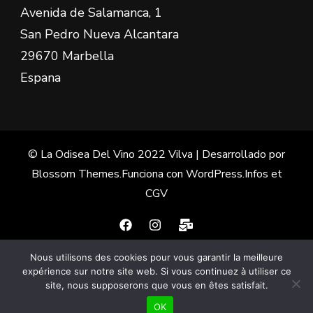
Avenida de Salamanca, 1
San Pedro Nueva Alcantara
29670 Marbella
Espana
© La Odisea Del Vino 2022
Vilva | Desarrollado por
Blossom Themes
.Funciona con
WordPress
.
Infos et
CGV
Nous utilisons des cookies pour vous garantir la meilleure
Français
(
Francés
)
Español
expérience sur notre site web. Si vous continuez à utiliser ce
site, nous supposerons que vous en êtes satisfait.
English
(
Inglés
)
OK