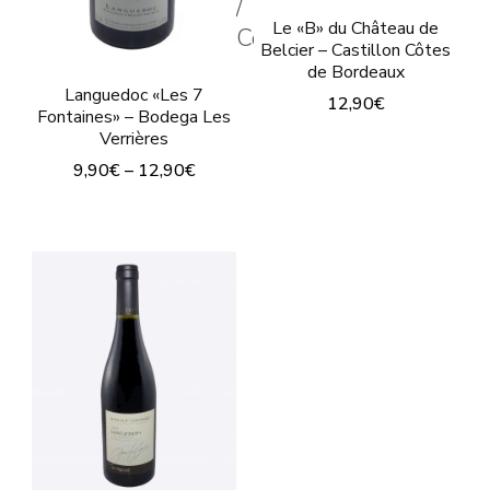
/
de
Le «B» du Château de
la
Color
Belcier – Castillon Côtes
producto
página
de Bordeaux
Languedoc «Les 7
de
12,90
€
Fontaines» – Bodega Les
producto
Verrières
Este
9,90
€
–
12,90
€
producto
Este
tiene
producto
múltiples
tiene
variantes.
múltiples
Las
variantes.
opciones
Las
se
opciones
pueden
se
elegir
pueden
en