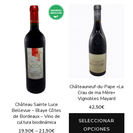
producto
producto
tiene
tiene
múltiples
múltiples
variantes.
variantes.
Las
Las
opciones
opciones
se
se
pueden
pueden
elegir
elegir
en
en
Châteauneuf-du-Pape «La
la
Crau de ma Mère»
la
Vignobles Mayard
página
página
Château Sainte Luce
42,50
€
de
Bellevue – Blaye Côtes
de
de Bordeaux – Vino de
Est
producto
SELECCIONAR
producto
cultura biodinámica
pro
OPCIONES
19,90
€
–
21,90
€