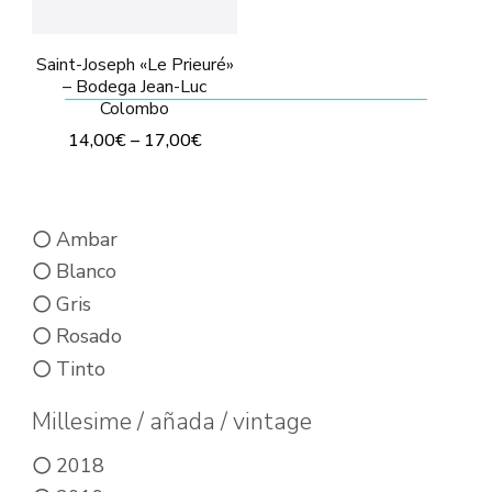
elegir
la
en
página
Saint-Joseph «Le Prieuré»
– Bodega Jean-Luc
la
de
Colombo
página
producto
14,00
€
–
17,00
€
de
Este
producto
producto
Ambar
tiene
Blanco
múltiples
Gris
variantes.
Rosado
Las
Tinto
opciones
se
Millesime / añada / vintage
pueden
2018
elegir