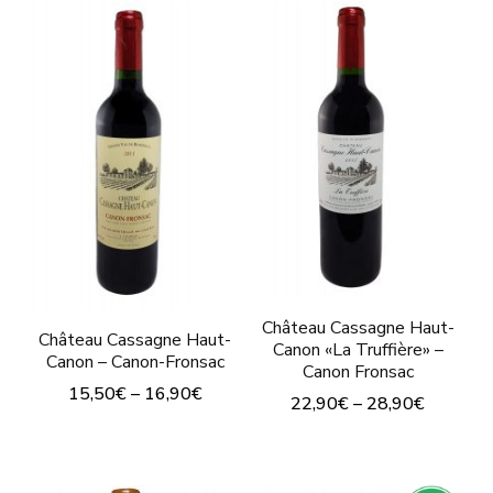
Château Cassagne Haut-
Château Cassagne Haut-
Canon «La Truffière» –
Canon – Canon-Fronsac
Canon Fronsac
15,50
€
–
16,90
€
22,90
€
–
28,90
€
Este
Este
producto
producto