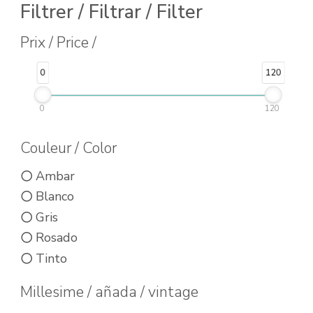
elegir
Filtrer / Filtrar / Filter
en
Prix / Price /
la
página
0
120
de
producto
0
120
Couleur / Color
Ambar
Blanco
Gris
Rosado
Tinto
Millesime / añada / vintage