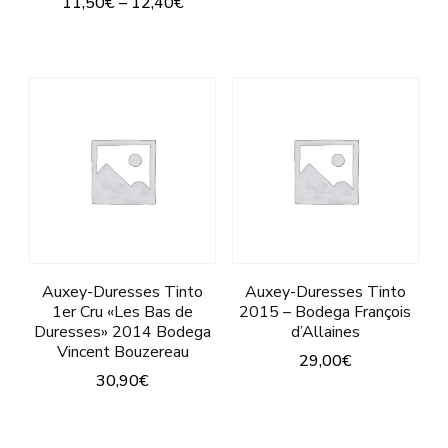
11,50
€
–
12,40
€
var
Este
Las
producto
opc
tiene
se
múltiples
pu
variantes.
ele
Las
en
opciones
la
se
pág
pueden
de
Auxey-Duresses Tinto
Auxey-Duresses Tinto
1er Cru «Les Bas de
2015 – Bodega François
elegir
pro
Duresses» 2014 Bodega
d’Allaines
en
Vincent Bouzereau
29,00
€
la
30,90
€
Este
página
Este
producto
de
producto