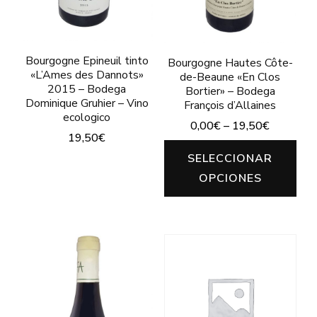
producto
en
la
página
Bourgogne Epineuil tinto
Bourgogne Hautes Côte-
«L’Ames des Dannots»
de-Beaune «En Clos
de
2015 – Bodega
Bortier» – Bodega
producto
Dominique Gruhier – Vino
François d’Allaines
ecologico
0,00
€
–
19,50
€
19,50
€
Est
SELECCIONAR
Este
pro
OPCIONES
producto
tie
tiene
múl
múltiples
var
variantes.
Las
Las
opc
opciones
se
se