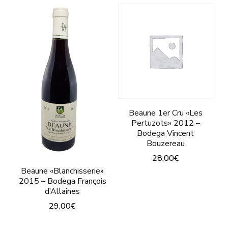
tiene
producto
tiene
múltiples
múltiples
variantes.
variantes.
Las
Las
opciones
opciones
se
se
pueden
pueden
Beaune 1er Cru «Les
elegir
Pertuzots» 2012 –
elegir
en
Bodega Vincent
en
Bouzereau
la
la
28,00
€
página
Beaune «Blanchisserie»
página
Este
de
2015 – Bodega François
de
producto
d’Allaines
producto
producto
29,00
€
tiene
múltiples
Este