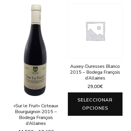
producto
tiene
tiene
múltiples
múltiples
variantes.
variantes.
Las
Las
opciones
opciones
se
se
pueden
pueden
Auxey-Duresses Blanco
elegir
2015 – Bodega François
elegir
d’Allaines
en
en
29,00
€
la
la
Est
página
SELECCIONAR
página
pro
«Sur le Fruit» Coteaux
de
OPCIONES
de
Bourguignon 2015 –
tie
producto
Bodega François
producto
d’Allaines
múl