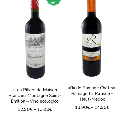
opciones
múltiples
se
variantes.
pueden
Las
elegir
opciones
en
se
la
pueden
página
elegir
de
en
producto
la
página
«R» de Ramage Château
«Les Piliers de Maison
de
Ramage La Batisse –
Blanche» Montagne Saint-
Haut-Médoc
Emilion – Vino ecologico
producto
13,90
€
–
14,90
€
12,90
€
–
13,90
€
Este
Este
producto