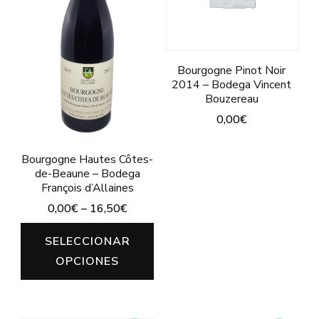
pu
pueden
ele
elegir
en
en
Bourgogne Pinot Noir
la
2014 – Bodega Vincent
la
pág
Bouzereau
página
de
0,00
€
de
pro
Este
producto
Bourgogne Hautes Côtes-
producto
de-Beaune – Bodega
tiene
François d’Allaines
0,00
€
–
16,50
€
múltiples
variantes.
Este
SELECCIONAR
Las
producto
OPCIONES
opciones
tiene
se
múltiples