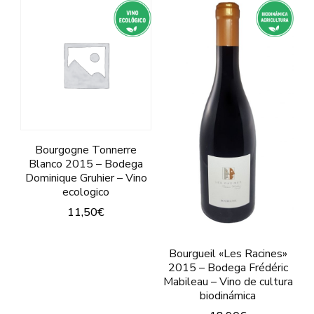
pueden
variantes.
elegir
Las
en
opciones
la
se
página
pueden
de
elegir
producto
en
Bourgogne Tonnerre
la
Blanco 2015 – Bodega
página
Dominique Gruhier – Vino
ecologico
de
11,50
€
producto
Este
Bourgueil «Les Racines»
producto
2015 – Bodega Frédéric
tiene
Mabileau – Vino de cultura
biodinámica
múltiples