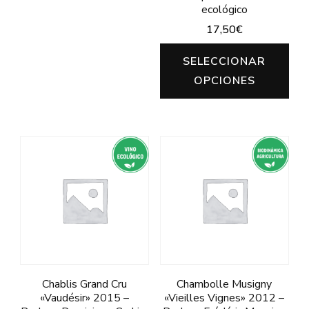
producto
ecológico
tiene
17,50
€
múltiples
Est
SELECCIONAR
variantes.
pro
OPCIONES
Las
tie
opciones
múl
se
var
pueden
Las
elegir
opc
en
se
la
pu
página
ele
de
en
producto
Chablis Grand Cru
Chambolle Musigny
la
«Vaudésir» 2015 –
«Vieilles Vignes» 2012 –