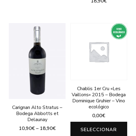
18,90
€
variantes.
Este
Las
producto
opciones
tiene
se
múltiples
pueden
variantes.
elegir
Las
en
opciones
la
se
página
pueden
de
Chablis 1er Cru «Les
Vaillons» 2015 – Bodega
elegir
producto
Dominique Gruhier – Vino
en
ecológico
Carignan Alto Stratus –
Bodega Abbotts et
la
0,00
€
Delaunay
página
Est
10,90
€
–
18,90
€
SELECCIONAR
de
pro