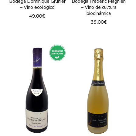
pág
Bodega Dominique Gruhier
Bodega Frédéric Magnien
– Vino ecológico
– Vino de cultura
de
biodinámica
49,00
€
pro
39,00
€
Este
Este
producto
producto
tiene
tiene
múltiples
múltiples
variantes.
variantes.
Las
Las
opciones
opciones
se
se
pueden
pueden
elegir
elegir
en
en
la
la