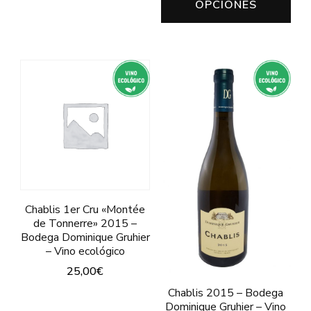
OPCIONES
Este
producto
tie
producto
múl
tiene
var
múltiples
Las
variantes.
opc
Las
se
opciones
pu
se
ele
pueden
en
elegir
Chablis 1er Cru «Montée
la
en
de Tonnerre» 2015 –
pág
Bodega Dominique Gruhier
la
– Vino ecológico
de
página
25,00
€
pro
de
Chablis 2015 – Bodega
Este
Dominique Gruhier – Vino
producto