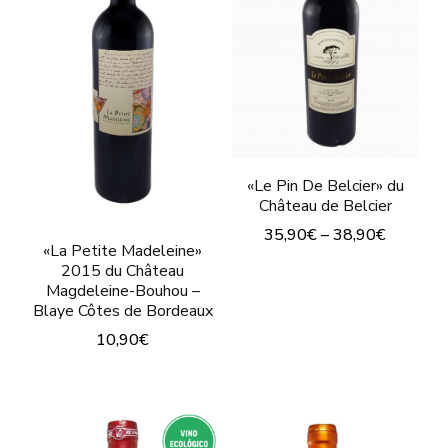
Las
Las
opciones
opciones
se
se
pueden
pueden
elegir
elegir
en
en
«Le Pin De Belcier» du
la
Château de Belcier
la
página
35,90
€
–
38,90
€
página
«La Petite Madeleine»
de
Este
de
2015 du Château
producto
Magdeleine-Bouhou –
producto
producto
Blaye Côtes de Bordeaux
tiene
10,90
€
múltiples
Este
variantes.
producto
Las
tiene