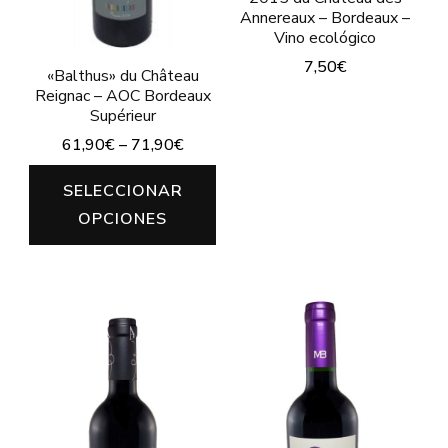
Annereaux – Bordeaux –
Vino ecológico
7,50
€
«Balthus» du Château
Reignac – AOC Bordeaux
Este
Supérieur
producto
61,90
€
–
71,90
€
tiene
Este
SELECCIONAR
múltiples
producto
OPCIONES
variantes.
tiene
Las
múltiples
opciones
variantes.
se
Las
pueden
opciones
elegir
se
en
pueden
la