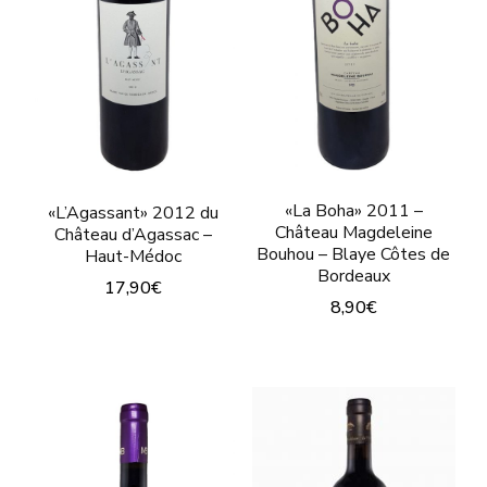
elegir
página
en
de
la
producto
página
de
producto
«La Boha» 2011 –
«L’Agassant» 2012 du
Château Magdeleine
Château d’Agassac –
Bouhou – Blaye Côtes de
Haut-Médoc
Bordeaux
17,90
€
8,90
€
Este
Este
producto
producto
tiene
tiene
múltiples
múltiples
variantes.
variantes.