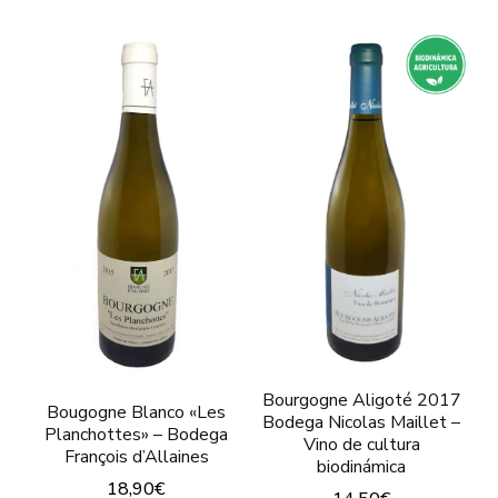
variantes.
producto
Las
tiene
opciones
múltiples
se
variantes.
pueden
Las
elegir
opciones
en
se
la
pueden
página
elegir
de
en
producto
la
Bourgogne Aligoté 2017
página
Bougogne Blanco «Les
Bodega Nicolas Maillet –
Planchottes» – Bodega
de
Vino de cultura
François d’Allaines
biodinámica
producto
18,90
€