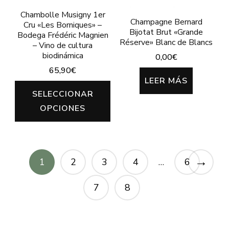
página
Chambolle Musigny 1er
página
de
Champagne Bernard
Cru «Les Borniques» –
de
Bijotat Brut «Grande
Bodega Frédéric Magnien
producto
Réserve» Blanc de Blancs
– Vino de cultura
producto
biodinámica
0,00
€
65,90
€
LEER MÁS
Este
SELECCIONAR
producto
OPCIONES
tiene
múltiples
variantes.
→
1
2
3
4
…
6
Las
opciones
7
8
se
pueden