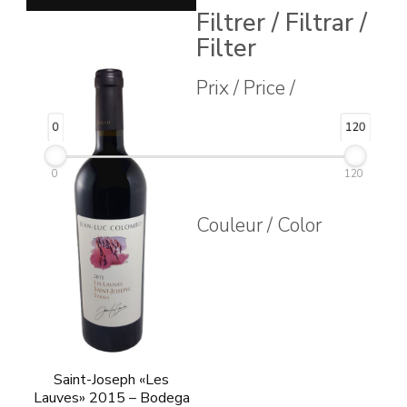
producto
tiene
Filtrer / Filtrar /
tiene
múltiples
Filter
múltiples
variantes.
Prix / Price /
variantes.
Las
Las
opciones
0
120
opciones
se
se
pueden
0
120
pueden
elegir
Couleur / Color
elegir
en
en
la
la
página
página
de
de
producto
producto
Saint-Joseph «Les
Lauves» 2015 – Bodega