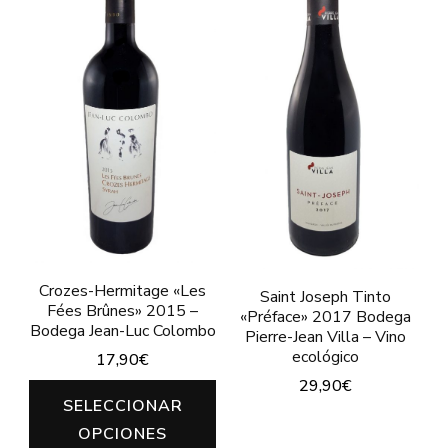
Crozes-Hermitage «Les
Saint Joseph Tinto
Fées Brûnes» 2015 –
«Préface» 2017 Bodega
Bodega Jean-Luc Colombo
Pierre-Jean Villa – Vino
ecológico
17,90
€
29,90
€
Este
SELECCIONAR
Este
producto
OPCIONES