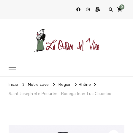
0
La Odisea Del Vino
Vente en ligne de vins français & boutique à Marbella, Espagne
Inicio
Notre cave
Region
Rhône
Saint-Joseph «Le Prieuré» – Bodega Jean-Luc Colombo