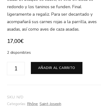
redondo y los taninos se funden. Final
ligeramente a regaliz. Para ser decantado y
acompañará sus carnes rojas a la parrilla, aves
asadas, así como aves de caza asadas.
17,00
€
2 disponibles
Saint-
AÑADIR AL CARRITO
Joseph
"Le
Prieuré"
-
SKU:
N/D
Bodega
Categorías:
Rhône
,
Saint-Joseph