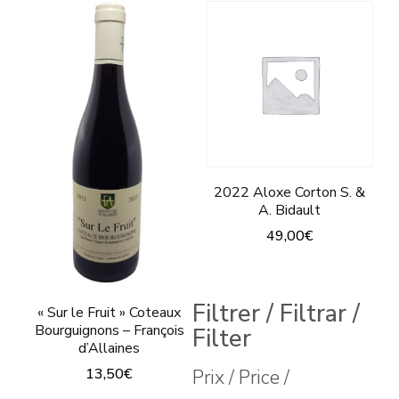
2022 Aloxe Corton S. &
A. Bidault
49,00
€
Ce
produit
Filtrer / Filtrar /
« Sur le Fruit » Coteaux
a
Bourguignons – François
Filter
d’Allaines
plusieurs
13,50
€
Prix / Price /
variations.