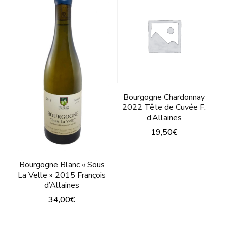
Les
peuvent
opt
être
peu
choisies
êtr
sur
cho
la
sur
page
Bourgogne Chardonnay
la
du
2022 Tête de Cuvée F.
pa
produit
d’Allaines
du
19,50
€
pro
Ce
produit
Bourgogne Blanc « Sous
La Velle » 2015 François
a
d’Allaines
plusieurs
34,00
€
variations.
Ce