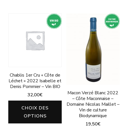
pro
Ce
Ce
produit
produit
produit
a
a
plusieurs
plusieurs
variations.
variations.
Les
Les
options
options
peuvent
peuvent
être
être
Chablis 1er Cru « Côte de
Léchet » 2022 Isabelle et
choisies
choisies
Denis Pommier – Vin BIO
sur
sur
Macon Verzé Blanc 2022
32,00
€
– Côte Maconnaise –
la
la
Ce
Domaine Nicolas Maillet –
CHOIX DES
page
page
Vin de culture
produit
Biodynamique
OPTIONS
du
du
a
19,50
€
produit
produit