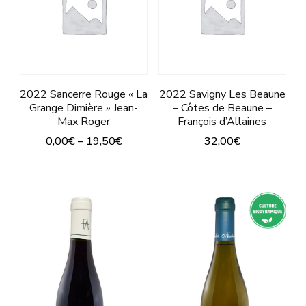
variations.
cho
Les
sur
options
la
peuvent
pa
être
2022 Sancerre Rouge « La
2022 Savigny Les Beaune
du
Grange Dimière » Jean-
– Côtes de Beaune –
choisies
pro
Max Roger
François d’Allaines
sur
0,00
€
–
19,50
€
32,00
€
la
Ce
Ce
page
produit
produit
du
a
a
produit
plusieurs
plusieurs
variations.
variations.
Les
Les
options
options