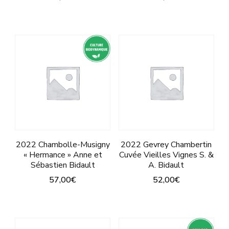
pro
Ce
Ce
produit
produit
a
a
plusieurs
plusieurs
variations.
variations.
Les
Les
options
options
peuvent
peuvent
être
être
2022 Chambolle-Musigny
2022 Gevrey Chambertin
« Hermance » Anne et
Cuvée Vieilles Vignes S. &
choisies
choisies
Sébastien Bidault
A. Bidault
sur
sur
57,00
€
52,00
€
la
la
Ce
Ce
page
page
produit
produit
du
du
a
a