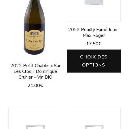
Les
options
options
peuvent
peuvent
être
être
2022 Pouilly Fumé Jean-
choisies
Max Roger
choisies
sur
17,50
€
sur
la
Ce
la
CHOIX DES
page
pro
page
OPTIONS
2022 Petit Chablis « Sur
du
a
Les Clos » Dominique
du
produit
Gruhier – Vin BIO
plu
produit
21,00
€
vari
Ce
Les
produit
opt
a
peu
plusieurs
êtr