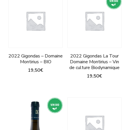
produit
produit
plusieurs
plusieurs
variations.
variations.
Les
Les
options
options
peuvent
peuvent
être
être
2022 Gigondas – Domaine
2022 Gigondas La Tour
Montirius – BIO
Domaine Montirius – Vin
choisies
choisies
de culture Biodynamique
19,50
€
sur
sur
19,50
€
Ce
la
la
Ce
produit
page
page
produit
a
du
du
a
plusieurs
produit
produit
plusieurs
variations.
variations.
Les