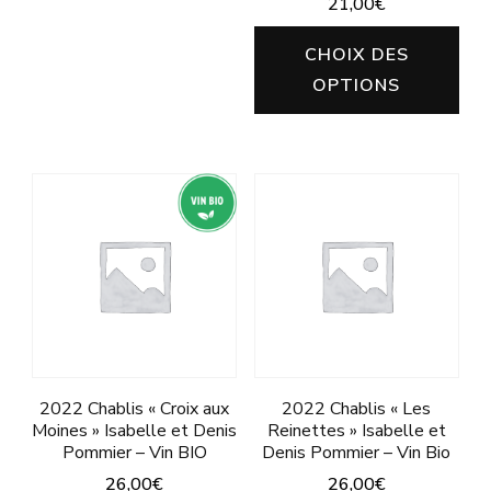
21,00
€
variations.
Ce
Les
CHOIX DES
pro
OPTIONS
options
a
peuvent
plu
être
vari
choisies
Les
sur
opt
la
peu
page
êtr
du
cho
produit
sur
2022 Chablis « Croix aux
2022 Chablis « Les
la
Moines » Isabelle et Denis
Reinettes » Isabelle et
pa
Pommier – Vin BIO
Denis Pommier – Vin Bio
du
26,00
€
26,00
€