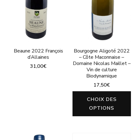
peuvent
peuvent
être
être
choisies
choisies
sur
sur
la
la
Beaune 2022 François
Bourgogne Aligoté 2022
page
page
d’Allaines
– Côte Maconnaise –
du
du
Domaine Nicolas Maillet –
31,00
€
Vin de culture
produit
produit
Biodynamique
Ce
17,50
€
produit
Ce
a
CHOIX DES
pro
plusieurs
OPTIONS
a
variations.
plu
Les
vari
options