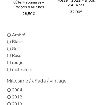
Fosse » 2022 François
Côte Maconnaise –
du
produit
d’Allaines
François d’Allaines
produit
32,00
€
28,50
€
Ce
Ce
produit
produit
a
Ambré
a
Blanc
plusieurs
plusieurs
Gris
variations.
variations.
Rosé
Les
Les
rouge
options
options
millesime
peuvent
peuvent
être
être
Millesime / añada / vintage
choisies
choisies
2004
sur
sur
2018
la
la
2019