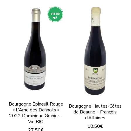
Les
produit
options
a
peuvent
plusieurs
être
variations.
choisies
Les
sur
options
la
peuvent
page
être
du
choisies
produit
sur
la
page
Bourgogne Epineuil Rouge
Bourgogne Hautes-Côtes
« L’Ame des Dannots »
de Beaune – François
du
2022 Dominique Gruhier –
d’Allaines
produit
Vin BIO
18,50
€
27,50
€