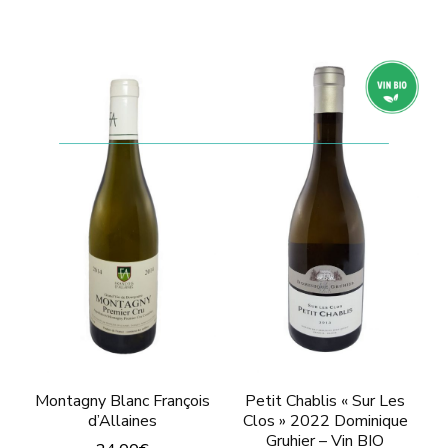
plusieurs
Ce
variations.
produit
Les
a
options
plusieurs
peuvent
variations.
être
Les
choisies
options
sur
peuvent
la
être
page
choisies
du
sur
produit
la
page
Montagny Blanc François
Petit Chablis « Sur Les
d’Allaines
Clos » 2022 Dominique
du
Gruhier – Vin BIO