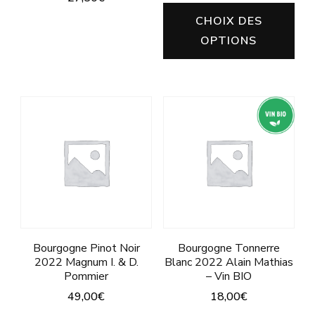
Ce
CHOIX DES
Ce
pro
OPTIONS
produit
a
a
plu
plusieurs
vari
variations.
Les
Les
opt
options
peu
peuvent
êtr
être
cho
choisies
sur
sur
Bourgogne Pinot Noir
Bourgogne Tonnerre
la
la
2022 Magnum I. & D.
Blanc 2022 Alain Mathias
pa
Pommier
– Vin BIO
page
du
49,00
€
18,00
€
du