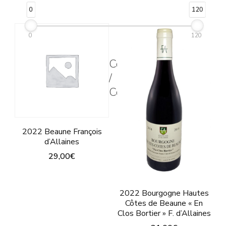
Ce
Les
0
120
produit
options
a
peuvent
0
120
plusieurs
être
Couleur
variations.
choisies
/
Les
sur
Color
options
la
peuvent
page
être
du
2022 Beaune François
d’Allaines
choisies
produit
29,00
€
sur
Ce
la
produit
page
2022 Bourgogne Hautes
Côtes de Beaune « En
a
du
Clos Bortier » F. d’Allaines
plusieurs
produit