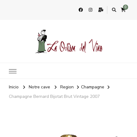
0
La Odisea Del Vino
Vente en ligne de vins français & boutique à Marbella, Espagne
Inicio
Notre cave
Region
Champagne
Champagne Bernard Bijotat Brut Vintage 2007