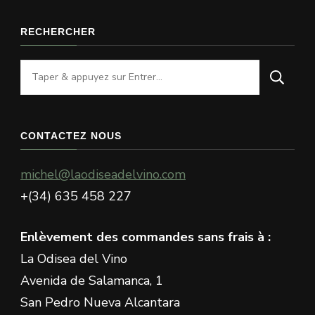
RECHERCHER
Vous
recherchiez
quelque
chose
CONTACTEZ NOUS
?
michel@laodiseadelvino.com
+(34) 635 458 227
Enlèvement des commandes sans frais à :
La Odisea del Vino
Avenida de Salamanca, 1
San Pedro Nueva Alcantara