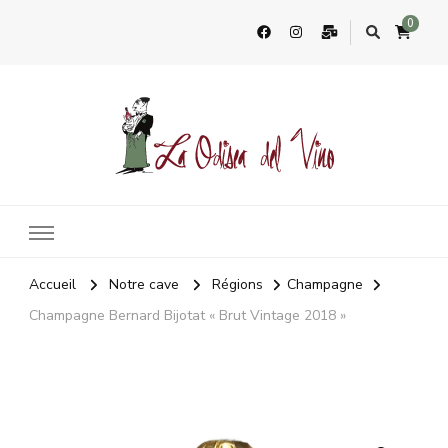
0
La Odisea Del Vino
Vente en ligne de vins français & boutique à Cadiz, Espagne
Accueil
Notre cave
Régions
Champagne
Champagne Bernard Bijotat « Brut Vintage 2018 »