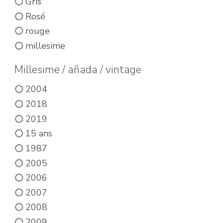
Gris
Rosé
rouge
millesime
Millesime / añada / vintage
2004
2018
2019
15 ans
1987
2005
2006
2007
2008
2009