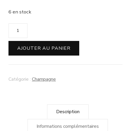
6 en stock
quantité
de
Champagne
AJOUTER AU PANIER
Bernard
Bijotat
"Brut
Catégorie :
Champagne
Vintage
2018"
Description
Informations complémentaires