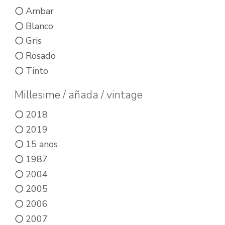
variantes.
Ambar
Las
Blanco
opciones
Gris
se
Rosado
pueden
Tinto
elegir
Millesime / añada / vintage
en
la
2018
2019
página
15 anos
de
1987
producto
2004
2005
2006
2007