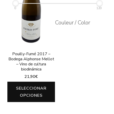
elegir
ele
0
120
en
en
la
la
Couleur / Color
página
pág
de
de
producto
pro
Pouilly-Fumé 2017 –
Bodega Alphonse Mellot
– Vino de cultura
biodinámica
21,90
€
Este
SELECCIONAR
producto
OPCIONES
tiene
múltiples