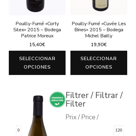
Pouilly-Fumé «Corty
Pouilly-Fumé «Cuvée Les
Silex» 2015 – Bodega
Bines» 2015 – Bodega
Patrice Moreux
Michel Bailly
15,40
€
19,90
€
Este
Est
SELECCIONAR
SELECCIONAR
producto
pro
OPCIONES
OPCIONES
tiene
tie
múltiples
múl
variantes.
var
Filtrer / Filtrar /
Filter
Las
Las
opciones
opc
Prix / Price /
se
se
pueden
pu
0
120