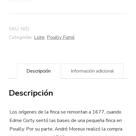
"La
Loge
aux
SKU:
N/D
Moines"
Categorías:
Loire
,
Pouilly Fumé
2015
-
Bodega
Descripción
Información adicional
Patrice
Moreux
Descripción
cantidad
Los orígenes de la finca se remontan a 1677, cuando
Edme Corty sentó las bases de una pequeña finca en
Pouilly. Por su parte, André Moreux realizó la compra