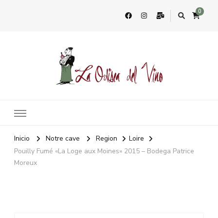
0
La Odisea Del Vino
Vente en ligne de vins français & boutique à Marbella, Espagne
Inicio
Notre cave
Region
Loire
Pouilly Fumé «La Loge aux Moines» 2015 – Bodega Patrice
Moreux