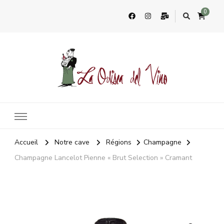
0
La Odisea Del Vino
Vente en ligne de vins français & boutique à Cadiz, Espagne
Accueil
Notre cave
Régions
Champagne
Champagne Lancelot Pienne « Brut Selection » Cramant