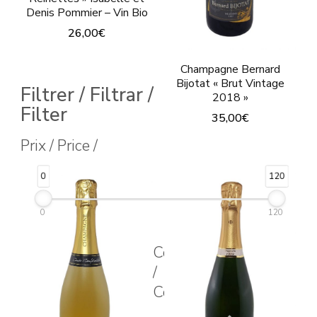
Denis Pommier – Vin Bio
26,00
€
Ce
Champagne Bernard
produit
Bijotat « Brut Vintage
Filtrer / Filtrar /
2018 »
a
Filter
35,00
€
plusieurs
Prix / Price /
variations.
Les
0
120
options
peuvent
0
120
être
Couleur
choisies
/
sur
Color
la