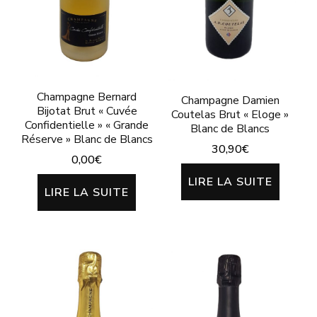
page
du
produit
Champagne Bernard
Champagne Damien
Bijotat Brut « Cuvée
Coutelas Brut « Eloge »
Confidentielle » « Grande
Blanc de Blancs
Réserve » Blanc de Blancs
30,90
€
0,00
€
LIRE LA SUITE
LIRE LA SUITE