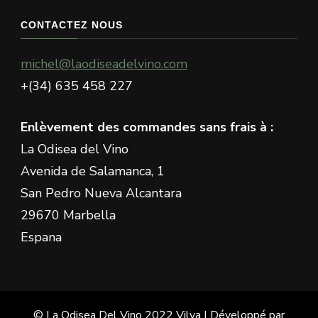
quelque
chose
CONTACTEZ NOUS
?
michel@laodiseadelvino.com
+(34) 635 458 227
Enlèvement des commandes sans frais à :
La Odisea del Vino
Avenida de Salamanca, 1
San Pedro Nueva Alcantara
29670 Marbella
Espana
© La Odisea Del Vino 2022
Vilva | Développé par