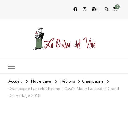
0
La Odisea Del Vino
Vente en ligne de vins français & boutique à Cadiz, Espagne
Accueil
Notre cave
Régions
Champagne
Champagne Lancelot Pienne « Cuvée Marie Lancelot » Grand
Cru Vintage 2018