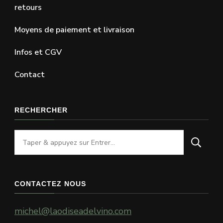
retours
Moyens de paiement et livraison
Infos et CGV
Contact
RECHERCHER
Vous
recherchiez
quelque
chose
CONTACTEZ NOUS
?
michel@laodiseadelvino.com