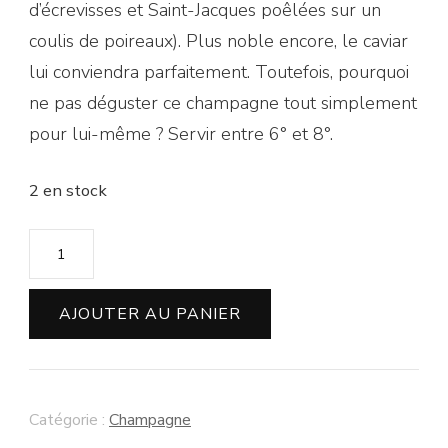
d’écrevisses et Saint-Jacques poêlées sur un
coulis de poireaux). Plus noble encore, le caviar
lui conviendra parfaitement. Toutefois, pourquoi
ne pas déguster ce champagne tout simplement
pour lui-même ? Servir entre 6° et 8°.
2 en stock
quantité
de
Champagne
AJOUTER AU PANIER
Lancelot
Pienne
"Cuvée
Catégorie :
Champagne
Marie