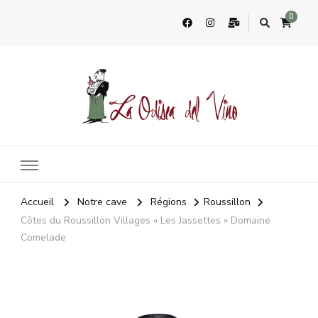
0
La Odisea Del Vino
Vente en ligne de vins français & boutique à Cadiz, Espagne
Accueil
Notre cave
Régions
Roussillon
Côtes du Roussillon Villages « Les Jassettes » Domaine
Comelade