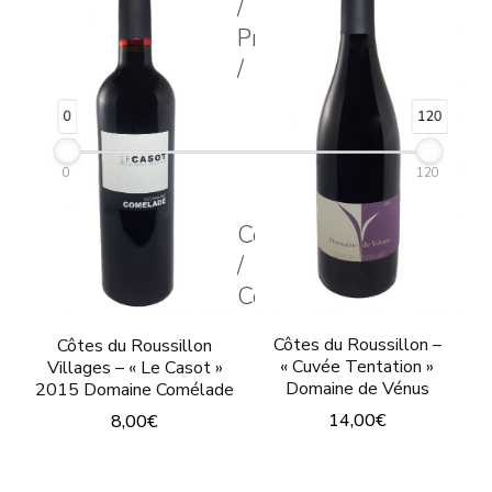
/
Les
opt
Price
options
peu
/
peuvent
êtr
être
0
120
cho
choisies
sur
0
120
sur
la
la
Couleur
pa
page
/
du
du
Color
pro
produit
Côtes du Roussillon –
Côtes du Roussillon
« Cuvée Tentation »
Villages – « Le Casot »
Domaine de Vénus
2015 Domaine Comélade
14,00
€
8,00
€
Ce
Ce
produit