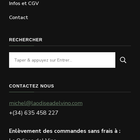
Infos et CGV
Contact
RECHERCHER
Vous
recherchiez
quelque
chose
CONTACTEZ NOUS
?
michel@laodiseadelvino.com
+(34) 635 458 227
Enlèvement des commandes sans frais à :