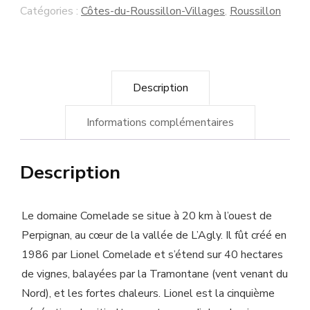
Villages
Catégories :
Côtes-du-Roussillon-Villages
,
Roussillon
"Les
Jassettes"
Domaine
Description
Comelade
Informations complémentaires
Description
Le domaine Comelade se situe à 20 km à l’ouest de
Perpignan, au cœur de la vallée de L’Agly. Il fût créé en
1986 par Lionel Comelade et s’étend sur 40 hectares
de vignes, balayées par la Tramontane (vent venant du
Nord), et les fortes chaleurs. Lionel est la cinquième