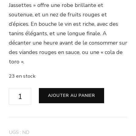
Jassettes » offre une robe brillante et
soutenue, et un nez de fruits rouges et
d’épices. En bouche le vin est riche, avec des
tanins élégants, et une longue finale. A
décanter une heure avant de le consommer sur
des viandes rouges en sauce, ou une « cola de
toro ».
23 en stock
quantité
AJOUTER AU PANIER
de
Côtes
du
Roussillon
UGS :
ND