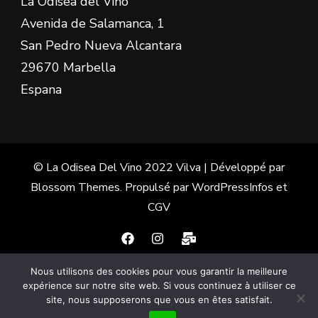
La Odisea del Vino
Avenida de Salamanca, 1
San Pedro Nueva Alcantara
29670 Marbella
Espana
© La Odisea Del Vino 2022
Vilva | Développé par
Blossom Themes
. Propulsé par
WordPress
Infos et
CGV
Nous utilisons des cookies pour vous garantir la meilleure
Français
Español
(
Espagnol
)
expérience sur notre site web. Si vous continuez à utiliser ce
site, nous supposerons que vous en êtes satisfait.
English
(
Anglais
)