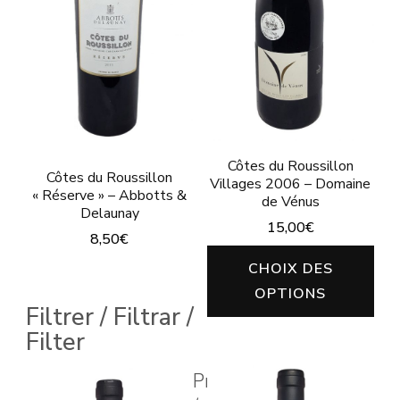
Côtes du Roussillon
Côtes du Roussillon
Villages 2006 – Domaine
« Réserve » – Abbotts &
de Vénus
Delaunay
15,00
€
8,50
€
Ce
CHOIX DES
Ce
pro
OPTIONS
produit
Filtrer / Filtrar /
a
a
Filter
plu
plusieurs
vari
Prix
variations.
Les