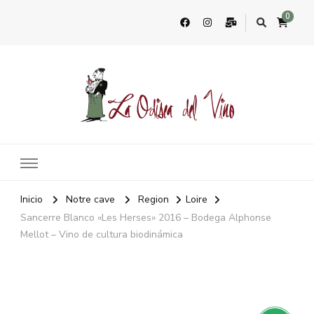
0
La Odisea Del Vino
Vente en ligne de vins français & boutique à Marbella, Espagne
Inicio
Notre cave
Region
Loire
Sancerre Blanco «Les Herses» 2016 – Bodega Alphonse
Mellot – Vino de cultura biodinámica