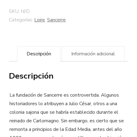
2016
SKU:
N/D
-
Categorías:
Loire
,
Sancerre
Bodega
Alphonse
Mellot
Descripción
Información adicional
-
Vino
Descripción
de
cultura
biodinámica
La fundación de Sancerre es controvertida. Algunos
cantidad
historiadores lo atribuyen a Julio César, otros a una
colonia sajona que se habría establecido durante el
reinado de Carlomagno. Sin embargo, es cierto que se
remonta a principios de la Edad Media, antes del año