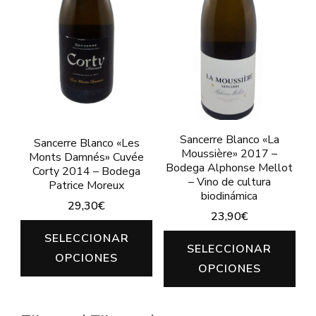
Sancerre Blanco «La
Sancerre Blanco «Les
Moussière» 2017 –
Monts Damnés» Cuvée
Bodega Alphonse Mellot
Corty 2014 – Bodega
– Vino de cultura
Patrice Moreux
biodinámica
29,30
€
23,90
€
Este
SELECCIONAR
Est
SELECCIONAR
producto
OPCIONES
pro
OPCIONES
tiene
tie
múltiples
múl