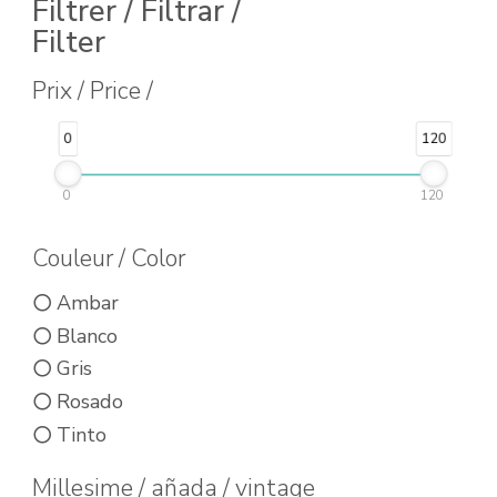
variantes.
Filtrer / Filtrar /
var
Filter
Las
Las
opciones
opc
Prix / Price /
se
se
pueden
0
120
pu
elegir
ele
0
120
en
en
la
Couleur / Color
la
página
pág
Ambar
de
de
Blanco
producto
pro
Gris
Rosado
Tinto
Millesime / añada / vintage