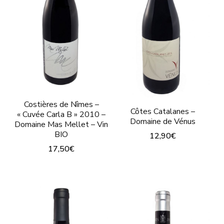
choisies
choisies
sur
sur
la
la
page
page
du
du
produit
produit
Costières de Nîmes –
Côtes Catalanes –
« Cuvée Carla B » 2010 –
Domaine de Vénus
Domaine Mas Mellet – Vin
BIO
12,90
€
17,50
€
Ce
Ce
produit
produit
a
a
plusieurs
plusieurs
variations.