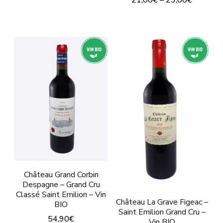
Ce
Ce
produit
produit
a
a
plusieurs
plusieurs
variations.
variations.
Les
Les
options
options
peuvent
peuvent
être
être
choisies
choisies
sur
sur
la
Château Grand Corbin
Despagne – Grand Cru
la
page
Classé Saint Emilion – Vin
page
Château La Grave Figeac –
du
BIO
Saint Emilion Grand Cru –
du
produit
54,90
€
Vin BIO