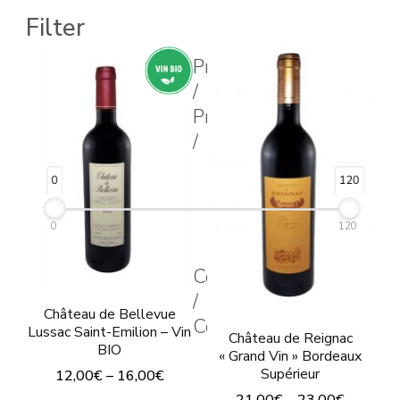
produit
Ce
Filter
a
produit
plusieurs
Prix
a
/
variations.
plusieurs
Price
Les
variations.
/
options
Les
peuvent
options
0
120
être
peuvent
choisies
0
120
être
sur
choisies
Couleur
la
sur
/
page
Château de Bellevue
la
Color
Lussac Saint-Emilion – Vin
Château de Reignac
du
page
BIO
« Grand Vin » Bordeaux
produit
du
Supérieur
12,00
€
–
16,00
€
produit
21,00
€
–
23,00
€