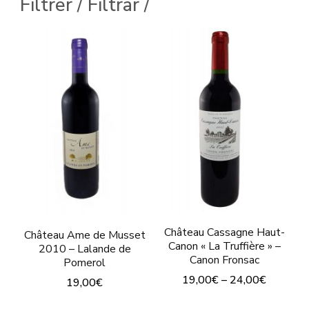
Ce
Filtrer / Filtrar /
a
produit
plusieurs
a
variations.
plusieurs
Les
variations.
options
Les
peuvent
options
être
peuvent
choisies
être
sur
choisies
la
sur
page
Château Cassagne Haut-
la
Château Ame de Musset
du
Canon « La Truffière » –
2010 – Lalande de
page
Canon Fronsac
Pomerol
produit
du
19,00
€
–
24,00
€
19,00
€
produit
Ce
Ce