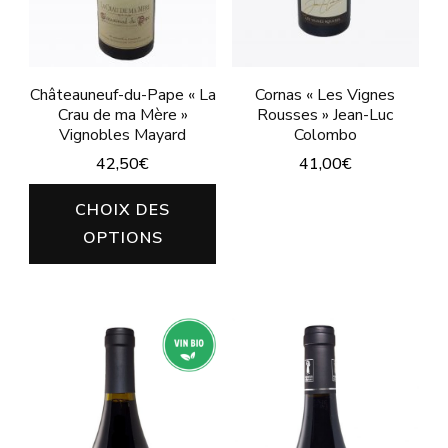
sur
sur
la
la
page
page
Châteauneuf-du-Pape « La
Cornas « Les Vignes
du
Crau de ma Mère »
Rousses » Jean-Luc
du
produit
Vignobles Mayard
Colombo
produit
42,50
€
41,00
€
Ce
Ce
CHOIX DES
produit
produit
OPTIONS
a
a
plusieurs
plusieurs
variations.
variations.
Les
Les
options
options
peuvent
peuvent
être
être