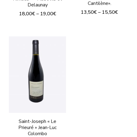
Cantilène».
Delaunay
produit
13,50
€
–
15,50
€
18,00
€
–
19,00
€
Ce
Ce
produit
produit
a
a
plusieurs
plusieurs
variations.
variations.
Les
Les
options
options
peuvent
peuvent
être
être
choisies
choisies
sur
sur
Saint-Joseph « Le
la
Prieuré » Jean-Luc
la
Colombo
page