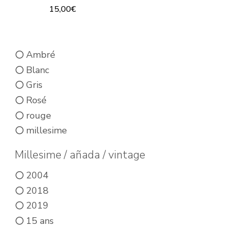
page
15,00
€
du
du
Ce
produit
produit
produit
Ambré
a
Blanc
plusieurs
Gris
variations.
Rosé
Les
rouge
options
millesime
peuvent
être
Millesime / añada / vintage
choisies
2004
sur
2018
la
2019
page
15 ans