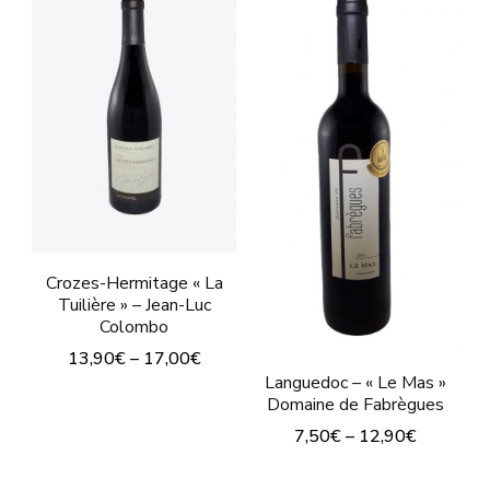
a
plusieurs
plusieurs
variations.
variations.
Les
Les
options
options
peuvent
peuvent
être
être
choisies
choisies
sur
sur
Crozes-Hermitage « La
la
Tuilière » – Jean-Luc
la
Colombo
page
page
13,90
€
–
17,00
€
du
du
Languedoc – « Le Mas »
Ce
produit
Domaine de Fabrègues
produit
produit
7,50
€
–
12,90
€
a
Ce