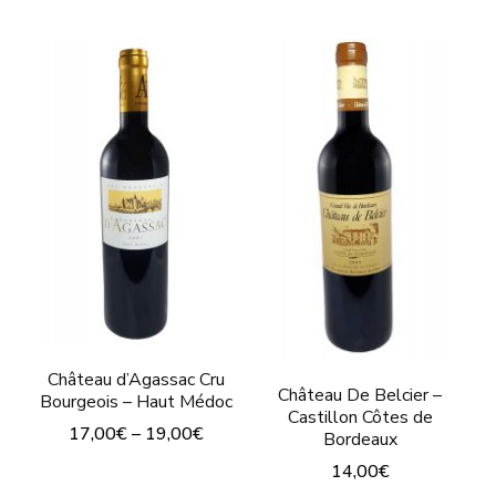
produit
produit
a
a
plusieurs
plusieurs
variations.
variations.
Les
Les
options
options
peuvent
peuvent
être
être
choisies
choisies
sur
sur
la
la
Château d’Agassac Cru
Château De Belcier –
page
Bourgeois – Haut Médoc
page
Castillon Côtes de
17,00
€
–
19,00
€
du
Bordeaux
du
produit
Ce
14,00
€
produit