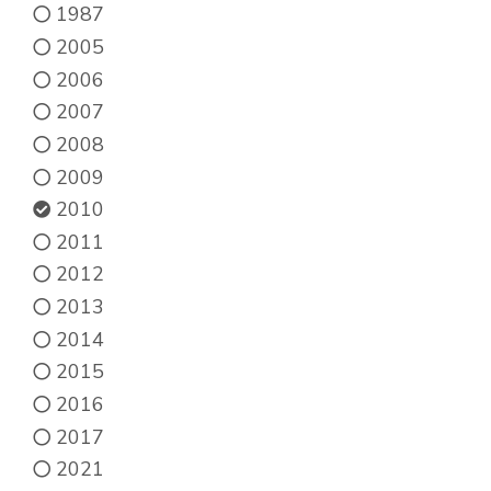
du
1987
produit
2005
2006
2007
2008
2009
2010
2011
2012
2013
2014
2015
2016
2017
2021