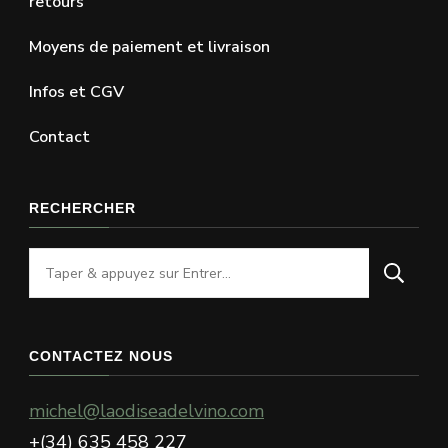
retours
Moyens de paiement et livraison
Infos et CGV
Contact
RECHERCHER
Vous
recherchiez
quelque
chose
CONTACTEZ NOUS
?
michel@laodiseadelvino.com
+(34) 635 458 227