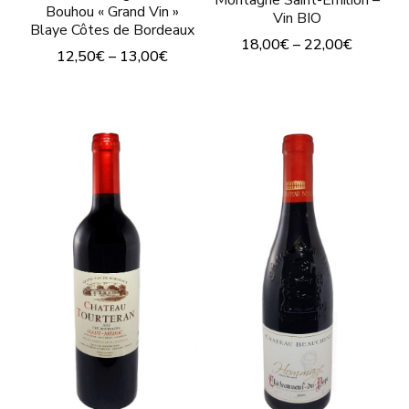
produit
Bouhou « Grand Vin »
du
Vin BIO
Blaye Côtes de Bordeaux
produit
18,00
€
–
22,00
€
12,50
€
–
13,00
€
Ce
Ce
produit
produit
a
a
plusieurs
plusieurs
variations.
variations.
Les
Les
options
options
peuvent
peuvent
être
être
choisies
choisies
sur
sur
la
la