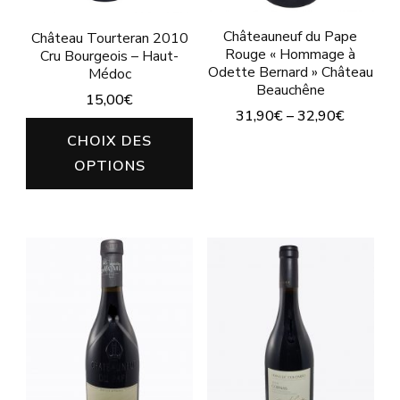
page
page
du
Châteauneuf du Pape
Château Tourteran 2010
du
Rouge « Hommage à
Cru Bourgeois – Haut-
produit
Odette Bernard » Château
produit
Médoc
Beauchêne
15,00
€
31,90
€
–
32,90
€
Ce
CHOIX DES
Ce
produit
OPTIONS
produit
a
a
plusieurs
plusieurs
variations.
variations.
Les
Les
options
options
peuvent
peuvent
être
être
choisies
choisies