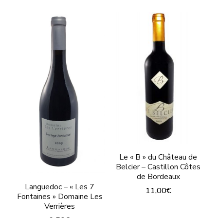
plusieurs
produit
variations.
a
Les
plusieurs
options
variations.
peuvent
Les
être
options
choisies
peuvent
sur
être
la
choisies
page
sur
du
Le « B » du Château de
la
Belcier – Castillon Côtes
produit
page
de Bordeaux
Languedoc – « Les 7
du
11,00
€
Fontaines » Domaine Les
produit
Verrières
Ce