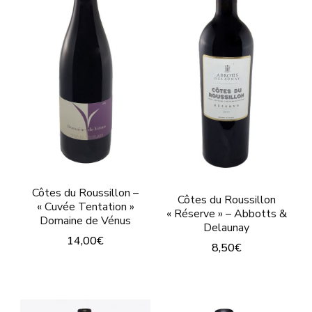
variations.
Les
Les
options
options
peuvent
peuvent
être
être
choisies
choisies
sur
sur
la
la
page
page
du
Côtes du Roussillon –
du
Côtes du Roussillon
produit
« Cuvée Tentation »
« Réserve » – Abbotts &
Domaine de Vénus
produit
Delaunay
14,00
€
8,50
€
Ce
Ce
produit
produit
a