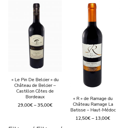
« Le Pin De Belcier » du
Château de Belcier –
Castillon Côtes de
Bordeaux
« R » de Ramage du
Château Ramage La
29,00
€
–
35,00
€
Batisse – Haut-Médoc
Ce
12,50
€
–
13,00
€
produit