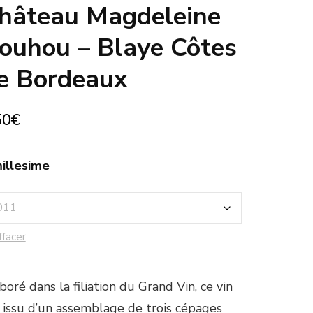
hâteau Magdeleine
ouhou – Blaye Côtes
e Bordeaux
50
€
illesime
ffacer
boré dans la filiation du Grand Vin, ce vin
 issu d’un assemblage de trois cépages