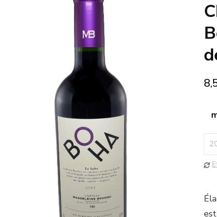
🔍
C
B
d
8,
m
E
Éla
est