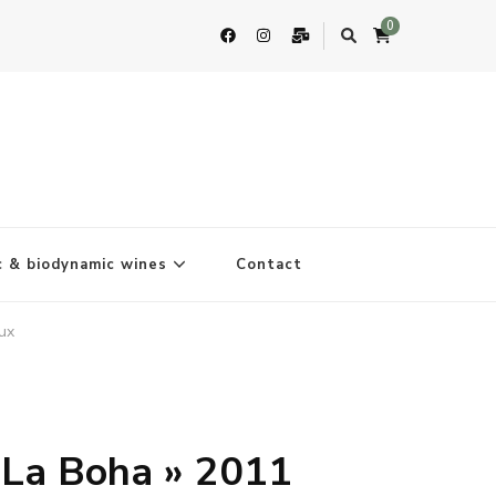
0
c & biodynamic wines
Contact
ux
 La Boha » 2011