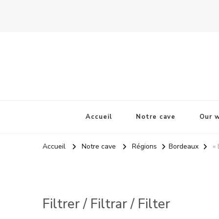
La Odisea Del Vino
Vente en ligne de vins français & boutique à Cadiz, Esp
Accueil
Notre cave
Our w
Accueil
Notre cave
Régions
Bordeaux
«
Filtrer / Filtrar / Filter