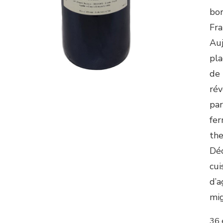
bor
Fra
Auj
pla
de 
rév
par
fer
the
Déc
cui
d’a
mig
36 