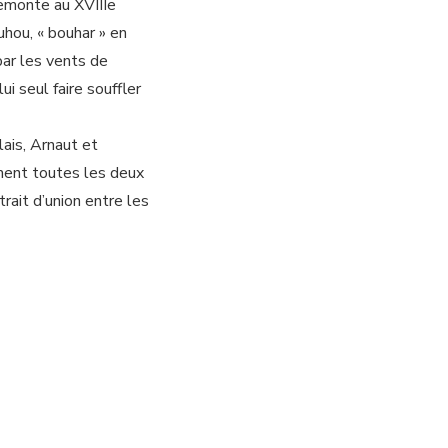
emonte au XVIIIe
hou, « bouhar » en
par les vents de
lui seul faire souffler
lais, Arnaut et
mment toutes les deux
ait d’union entre les