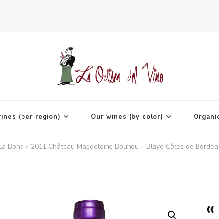
agne
ines (per region)
Our wines (by color)
Organi
 La Boha » 2011 Château Magdeleine Bouhou – Blaye Côtes de Bordea
«