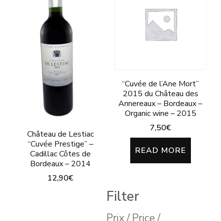
multiple
variants.
The
options
may
be
“Cuvée de l’Ane Mort”
2015 du Château des
chosen
Annereaux – Bordeaux –
on
Organic wine – 2015
the
7,50
€
Château de Lestiac
product
“Cuvée Prestige” –
READ MORE
Cadillac Côtes de
page
Bordeaux – 2014
12,90
€
Filter
Prix / Price /