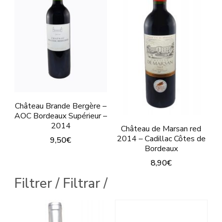
Château Brande Bergère –
AOC Bordeaux Supérieur –
2014
Château de Marsan red
2014 – Cadillac Côtes de
9,50
€
Bordeaux
8,90
€
This
Filtrer / Filtrar /
product
has