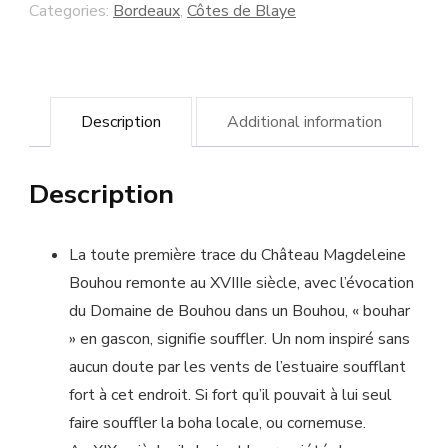
Magdeleine
Categories:
Bordeaux
,
Côtes de Blaye
Bouhou
-
Blaye
Description
Additional information
Côtes
de
Description
Bordeaux
quantity
La toute première trace du Château Magdeleine
Bouhou remonte au XVIIIe siècle, avec l’évocation
du Domaine de Bouhou dans un Bouhou, « bouhar
» en gascon, signifie souffler. Un nom inspiré sans
aucun doute par les vents de l’estuaire soufflant
fort à cet endroit. Si fort qu’il pouvait à lui seul
faire souffler la boha locale, ou cornemuse.