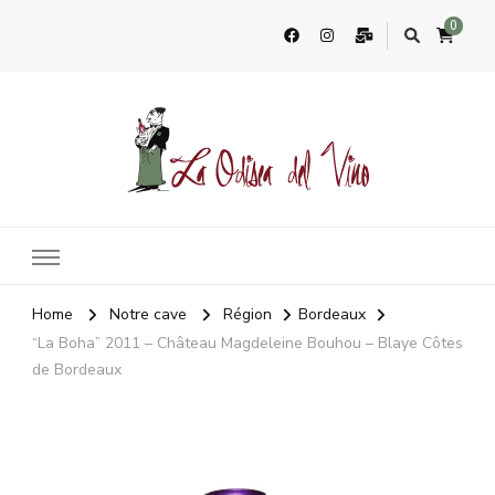
0
La Odisea Del Vino
Vente en ligne de vins français & boutique à Cadiz, Espagne
Home
Notre cave
Région
Bordeaux
“La Boha” 2011 – Château Magdeleine Bouhou – Blaye Côtes
de Bordeaux