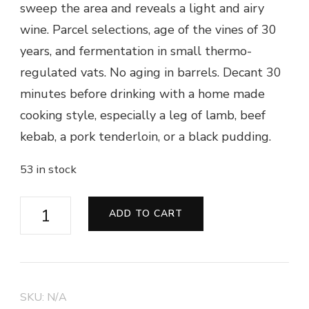
sweep the area and reveals a light and airy
wine. Parcel selections, age of the vines of 30
years, and fermentation in small thermo-
regulated vats. No aging in barrels. Decant 30
minutes before drinking with a home made
cooking style, especially a leg of lamb, beef
kebab, a pork tenderloin, or a black pudding.
53 in stock
"La
ADD TO CART
Boha"
2011
-
Château
SKU:
N/A